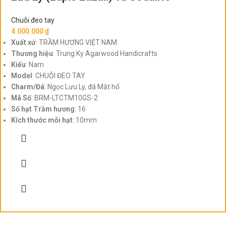
Chuỗi đeo tay
4.000.000
₫
Xuất xứ
: TRẦM HƯƠNG VIỆT NAM
Thương hiệu
: Trung Ky Agarwood Handicrafts
Kiểu
: Nam
Model
: CHUỖI ĐEO TAY
Charm/Đá
: Ngọc Lưu Ly, đá Mắt hổ
Mã Số
: BRM-LTCTM10GS-2
Số hạt
Trầm hương
: 16
Kích thước mỗi hạt
: 10mm