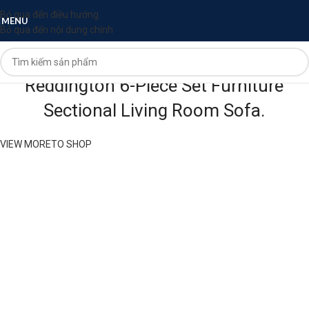
Bỏ qua đến điều hướng
MENU
Bỏ qua đến nội dung chính
COATED ALUMINUM FRAME
Reddington 6-Piece Set Furniture
Sectional Living Room Sofa.
VIEW MORE
TO SHOP