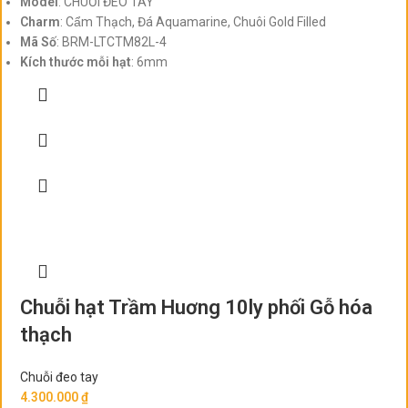
Model
: CHUỖI ĐEO TAY
Charm
: Cẩm Thạch, Đá Aquamarine, Chuôi Gold Filled
Mã Số
: BRM-LTCTM82L-4
Kích thước mỗi hạt
: 6mm
Chuỗi hạt Trầm Huơng 10ly phối Gỗ hóa
thạch
Chuỗi đeo tay
4.300.000
₫