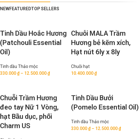
NEW
FEATURED
TOP SELLERS
Tinh Dầu Hoắc Hương
Chuỗi MALA Trầm
(Patchouli Essential
Hương bẻ kẽm xích,
Oil)
Hạt nút 6ly x 8ly
Tinh dầu Thảo mộc
Chuỗi hạt
330.000
₫
–
12.500.000
₫
10.400.000
₫
Chuỗi Trầm Hương
Tinh Dầu Bưởi
đeo tay Nữ 1 Vòng,
(Pomelo Essential Oil)
hạt Bầu dục, phối
Tinh dầu Thảo mộc
Charm US
330.000
₫
–
12.500.000
₫