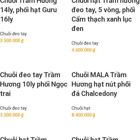
Chuỗi Trầm Huơng
Chuỗi hạt Trầm hương
14ly, phối hạt Guru
đeo tay, 5 vòng, phối
16ly
Cẩm thạch xanh lục
đen
Chuỗi đeo tay
3.500.000
₫
Chuỗi đeo tay
4.600.000
₫
Chuỗi đeo tay Trầm
Chuỗi MALA Trầm
Hương 10ly phối Ngọc
Hương hạt nút phối
trai
đá Chalcedony
Chuỗi đeo tay
Chuỗi hạt
3.500.000
₫
8.400.000
₫
Chuỗi hạt Trầm
Chuỗi hạt Trầm