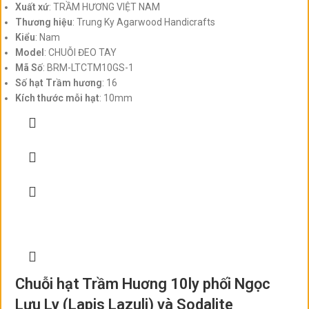
Xuất xứ
: TRẦM HƯƠNG VIỆT NAM
Thương hiệu
: Trung Ky Agarwood Handicrafts
Kiểu
: Nam
Model
: CHUỖI ĐEO TAY
Mã Số
: BRM-LTCTM10GS-1
Số hạt
Trầm hương
: 16
Kích thước mỗi hạt
: 10mm
Chuỗi hạt Trầm Huơng 10ly phối Ngọc
Lưu Ly (Lapis Lazuli) và Sodalite