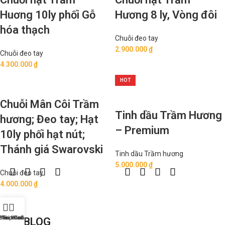
Huơng 10ly phối Gỗ
Hương 8 ly, Vòng đôi
hóa thạch
Chuỗi đeo tay
2.900.000
₫
Chuỗi đeo tay
4.300.000
₫
HOT
Chuỗi Mân Côi Trầm
Tinh dầu Trầm Hương
hương; Đeo tay; Hạt
– Premium
10ly phối hạt nút;
Thánh giá Swarovski
Tinh dầu Trầm hương
5.000.000
₫
Chuỗi đeo tay
4.000.000
₫
Shop
Yêu thích
Tài khoản của tôi
Cart
OUR BLOG