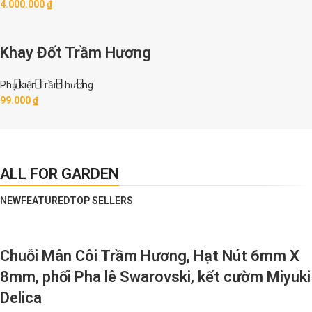
4.000.000
₫
Khay Đốt Trầm Hương
Phụ kiện Trầm hương
99.000
₫
ALL FOR GARDEN
NEW
FEATURED
TOP SELLERS
Chuỗi Mân Côi Trầm Hương, Hạt Nút 6mm X
8mm, phối Pha lê Swarovski, kết cườm Miyuki
Delica