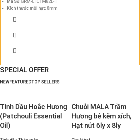
Mã Số
: BRM-LTCTM82L-1
Kích thước mỗi hạt
: 8mm
SPECIAL OFFER
NEW
FEATURED
TOP SELLERS
Tinh Dầu Hoắc Hương
Chuỗi MALA Trầm
(Patchouli Essential
Hương bẻ kẽm xích,
Oil)
Hạt nút 6ly x 8ly