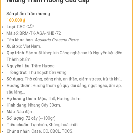
Sản phẩm Trầm hương
160.000
₫
Loại
: CAO CẤP
Mã số:
BRM-TK-AGA-NHB-72
Tên khoa học
:
Aquilaria Crassna Pierre
.
Xuất xứ:
Việt Nam.
Quy trình
: Sản xuất khép kín Công nghệ cao từ Nguyên liệu đến
Thành phẩm.
Nguyên liệu
: Trầm Hương.
Trồng trọt
: Thu hoạch bền vững.
Sử dụng
: Thờ cúng, xông nhà, an thần, giảm stress, trừ tà khí...
Hương thơm:
Hương thơm gỗ quý dai dẳng, ngọt ngào, ấm áp,
sâu lắng,..
Họ hương thơm
: Mộc, Thổ, Hương thơm..
Hình dạng
: Nhang Cây 30cm.
Màu
: Nâu đậm.
Số lượng
: 72 cây (~100gr)
Tiêu chuẩn:
Tự nhiên; Không hoá chất.
Chứng nhận
: Case, CO, CBCL, TCCS.