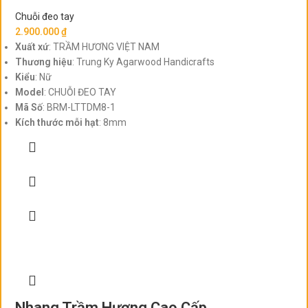
Chuỗi đeo tay
2.900.000
₫
Xuất xứ
: TRẦM HƯƠNG VIỆT NAM
Thương hiệu
: Trung Ky Agarwood Handicrafts
Kiểu
: Nữ
Model
: CHUỖI ĐEO TAY
Mã Số
: BRM-LTTDM8-1
Kích thước mỗi hạt
: 8mm
Nhang Trầm Hương Cao Cấp