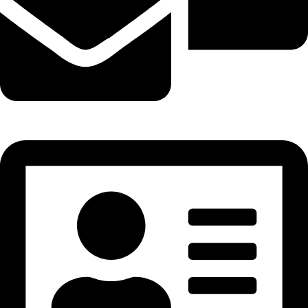
tramhuongtrungky@gmail.com