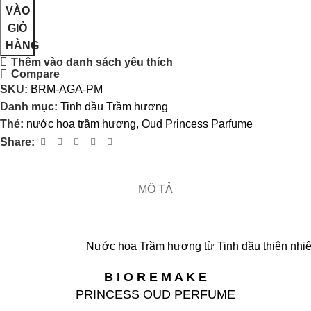
VÀO
GIỎ
HÀNG
Thêm vào danh sách yêu thích
Compare
SKU:
BRM-AGA-PM
Danh mục:
Tinh dầu Trầm hương
Thẻ:
nước hoa trầm hương
,
Oud Princess Parfume
Share:
MÔ TẢ
Nước hoa Trầm hương từ Tinh dầu thiên nhi
B I O R E M A K E
PRINCESS OUD PERFUME