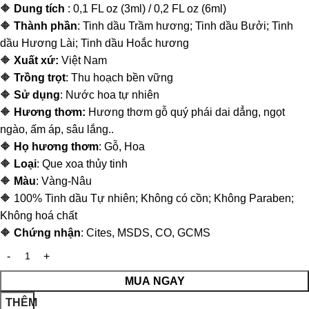
🔶
Dung tích
: 0,1 FL oz (3ml) / 0,2 FL oz (6ml)
🔶
Thành phần
: Tinh dầu Trầm hương; Tinh dầu Bưởi; Tinh
dầu Hương Lài; Tinh dầu Hoắc hương
🔶
Xuất xứ:
Việt Nam
🔶
Trồng trọt
: Thu hoạch bền vững
🔶
Sử dụng
: Nước hoa tự nhiên
🔶
Hương thơm:
Hương thơm gỗ quý phái dai dẳng, ngọt
ngào, ấm áp, sâu lắng..
🔶
Họ hương thơm
: Gỗ, Hoa
🔶
Loại
: Que xoa thủy tinh
🔶
Màu
: Vàng-Nâu
🔶 100% Tinh dầu Tự nhiên; Không có cồn; Không Paraben;
Không hoá chất
🔶
Chứng nhận
: Cites, MSDS, CO, GCMS
MUA NGAY
THÊM