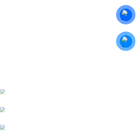
Giao hàng miễn phí
Bán kính 5km
Hỗ trợ 24/7
Tận tình - Tâm Huyết
Thanh toán Online
Nhanh chóng - Tiện lợi