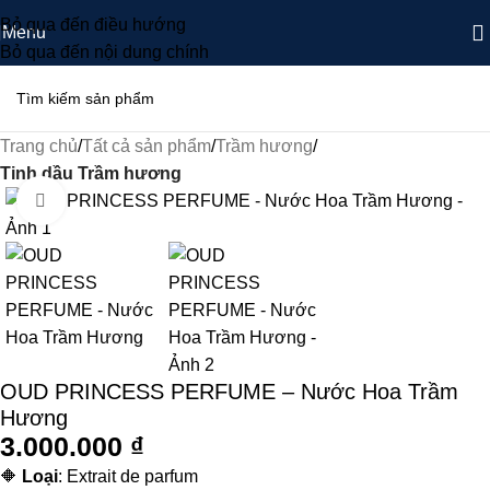
Bỏ qua đến điều hướng
Menu
Bỏ qua đến nội dung chính
Trang chủ
Tất cả sản phẩm
Trầm hương
Tinh dầu Trầm hương
Nhấp để phóng to
OUD PRINCESS PERFUME – Nước Hoa Trầm
Hương
3.000.000
₫
🔶
Loại
: Extrait de parfum