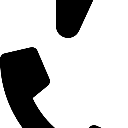
Số 3 Đường 11, Khu Phố 1, An Khánh, Hồ Chí Minh