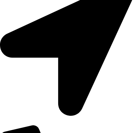
Số 3 Đường 11, Khu Phố 1, An Khánh, Hồ Chí Minh