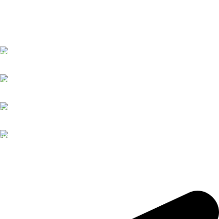
Giao hàng miễn phí
Bán kính 5km
Hỗ trợ 24/7
Tận tình - Tâm Huyết
Thanh toán Online
Nhanh chóng - Tiện lợi
Đặt hàng
Nhận đơn theo yêu cầu
TRẦM HƯƠNG TRUNG KỲ