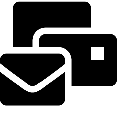
tramhuongtrungky@gmail.com