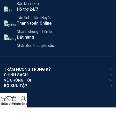
Bán kính 5km
Hỗ trợ 24/7
Tận tình - Tâm Huyết
Thanh toán Online
Nhanh chóng - Tiện lợi
Đặt hàng
Nhận đơn theo yêu cầu
TRẦM HƯƠNG TRUNG KỲ
CHÍNH SÁCH
VỀ CHÚNG TÔI
BỘ SƯU TẬP
Shop
Yêu thích
Tài khoản của tôi
Cart
Phương thức thanh toán: