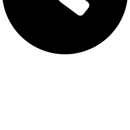
08:00 AM - 08:00 PM
CHÍNH SÁCH
Chính sách bảo vệ
Chính sách thành viên
FAQ - Câu hỏi thường gặp
Đổi trả và Bảo Hành
Hướng dẫn thanh toán