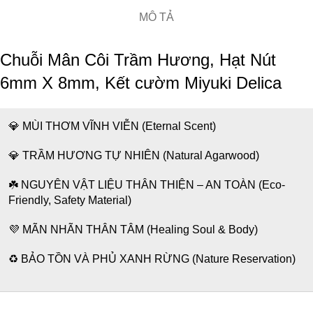
MÔ TẢ
Chuỗi Mân Côi Trầm Hương, Hạt Nút
6mm X 8mm, Kết cườm Miyuki Delica
💎 MÙI THƠM VĨNH VIỄN (Eternal Scent)
💎 TRẦM HƯƠNG TỰ NHIÊN (Natural Agarwood)
☘️ NGUYÊN VẬT LIỆU THÂN THIỆN – AN TOÀN (Eco-
Friendly, Safety Material)
💜 MÃN NHÃN THÂN TÂM (Healing Soul & Body)
♻️ BẢO TỒN VÀ PHỦ XANH RỪNG (Nature Reservation)