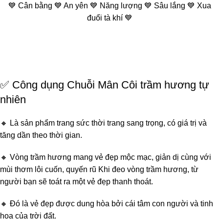
💙 Cân bằng 💙 An yên 💙 Năng lượng 💙 Sâu lắng 💙 Xua
đuổi tà khí 💙
✅ Công dụng Chuỗi Mân Côi trầm hương tự
nhiên
🔸 Là sản phẩm trang sức thời trang sang trọng, có giá trị và
tăng dần theo thời gian.
🔸 Vòng trầm hương mang vẻ đẹp mộc mạc, giản dị cùng với
mùi thơm lôi cuốn, quyến rũ Khi đeo vòng trầm hương, từ
người bạn sẽ toát ra một vẻ đẹp thanh thoát.
🔸 Đó là vẻ đẹp được dung hòa bởi cái tâm con người và tinh
hoa của trời đất.