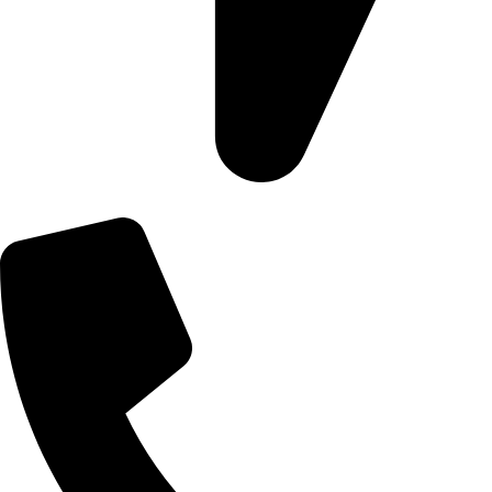
Số 3 Đường 11, Khu Phố 1, An Khánh, Hồ Chí Minh