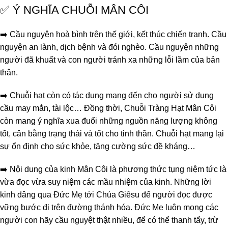
✅ Ý NGHĨA CHUỖI MÂN CÔI
➡️ Cầu nguyện hoà bình trên thế giới, kết thúc chiến tranh. Cầu
nguyện an lành, dịch bệnh và đói nghèo. Cầu nguyện những
người đã khuất và con người tránh xa những lỗi lầm của bản
thân.
➡️ Chuỗi hạt còn có tác dụng mang đến cho người sử dụng
cầu may mắn, tài lộc… Đồng thời, Chuỗi Tràng Hạt Mân Côi
còn mang ý nghĩa xua đuổi những nguồn năng lượng không
tốt, cân bằng trạng thái và tốt cho tinh thần. Chuỗi hạt mang lại
sự ổn định cho sức khỏe, tăng cường sức đề kháng…
➡️ Nội dung của kinh Mân Côi là phương thức tụng niệm tức là
vừa đọc vừa suy niệm các mầu nhiệm của kinh. Những lời
kinh dâng qua Đức Mẹ tới Chúa Giêsu để người đọc được
vững bước đi trên đường thánh hóa. Đức Mẹ luôn mong các
người con hãy cầu nguyệt thật nhiều, để có thể thanh tẩy, trừ