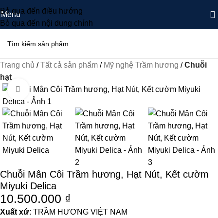
Bỏ qua đến điều hướng
Menu
Bỏ qua đến nội dung chính
Trang chủ
Tất cả sản phẩm
Mỹ nghệ Trầm hương
Chuỗi
hạt
Nhấp để phóng to
Chuỗi Mân Côi Trầm hương, Hạt Nút, Kết cườm
Miyuki Delica
10.500.000
₫
Xuất xứ
: TRẦM HƯƠNG VIỆT NAM