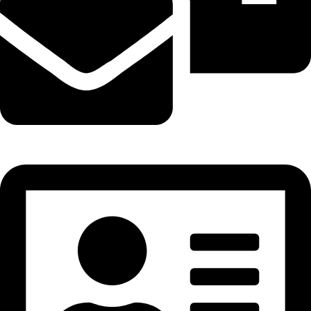
tramhuongtrungky@gmail.com