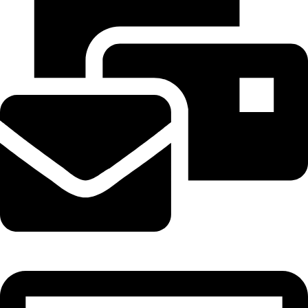
tramhuongtrungky@gmail.com