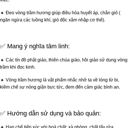
🔸 Đeo vòng trầm hương giúp điều hòa huyết áp, chắn gió (
ngăn ngừa các luồng khí, gió độc xâm nhập cơ thể).
✅ Mang ý nghĩa tâm linh:
🔸 Các tín đồ phật giáo, thiên chúa giáo, hồi giáo sử dụng vòng
trầm khi đọc kinh.
🔸 Vòng trầm hương là vật phẩm nhắc nhở ta về lòng từ bi,
kiềm chế sự nóng giận bực tức, đem đến cảm giác bình an.
✅ Hướng dẫn sử dụng và bảo quản:
🔸 Hạn chế tiếp xúc với hoá chất: xà phòng, chất tẩy rửa,..