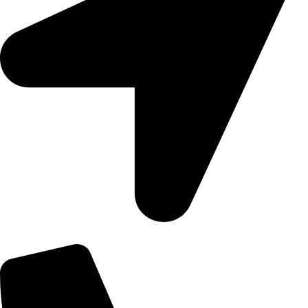
Số 3 Đường 11, Khu Phố 1, An Khánh, Hồ Chí Minh