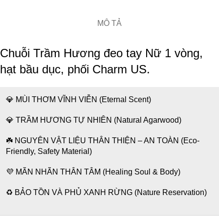
MÔ TẢ
Chuỗi Trầm Hương đeo tay Nữ 1 vòng,
hạt bầu dục, phối Charm US.
💎 MÙI THƠM VĨNH VIỄN (Eternal Scent)
💎 TRẦM HƯƠNG TỰ NHIÊN (Natural Agarwood)
☘️ NGUYÊN VẬT LIỆU THÂN THIỆN – AN TOÀN (Eco-
Friendly, Safety Material)
💜 MÃN NHÃN THÂN TÂM (Healing Soul & Body)
♻️ BẢO TỒN VÀ PHỦ XANH RỪNG (Nature Reservation)