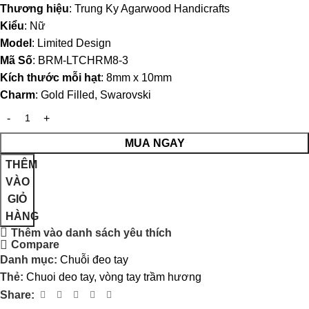
Thương hiệu
: Trung Ky Agarwood Handicrafts
Kiểu
: Nữ
Model
: Limited Design
Mã Số
: BRM-LTCHRM8-3
Kích thước mỗi hạt
: 8mm x 10mm
Charm
: Gold Filled, Swarovski
MUA NGAY
THÊM
VÀO
GIỎ
HÀNG
Thêm vào danh sách yêu thích
Compare
Danh mục:
Chuỗi đeo tay
Thẻ:
Chuoi deo tay
,
vòng tay trầm hương
Share: