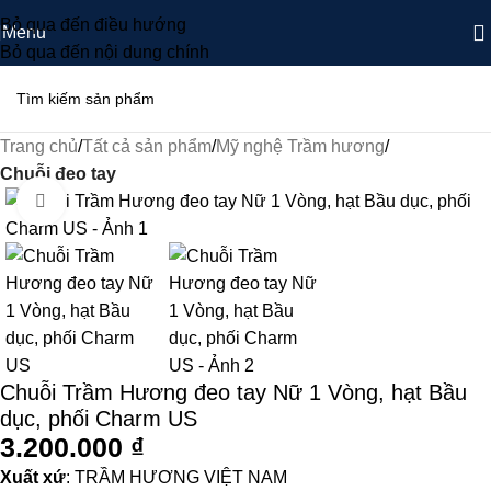
Bỏ qua đến điều hướng
Menu
Bỏ qua đến nội dung chính
Trang chủ
Tất cả sản phẩm
Mỹ nghệ Trầm hương
Chuỗi đeo tay
Nhấp để phóng to
Chuỗi Trầm Hương đeo tay Nữ 1 Vòng, hạt Bầu
dục, phối Charm US
3.200.000
₫
Xuất xứ
: TRẦM HƯƠNG VIỆT NAM