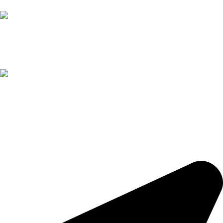
Tận tình - Tâm Huyết
Thanh toán Online
Nhanh chóng - Tiện lợi
Đặt hàng
Nhận đơn theo yêu cầu
TRẦM HƯƠNG TRUNG KỲ