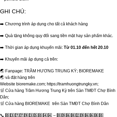
GHI CHÚ:
➡️ Chương trình áp dụng cho tất cả khách hàng
➡️ Quà tặng không quy đổi sang tiền mặt hay sản phẩm khác.
➡️ Thời gian áp dụng khuyến mãi:
Từ 01.10 đến hết 20.10
➡️ Khuyến mãi áp dụng cả trên:
🌏 Fanpage:
TRẦM HƯƠNG TRUNG KỲ
;
BIOREMAKE
🌏 và đặt hàng trên
Website
bioremake.com
;
https://tramhuongtrungky.vn
;
🛒
Cửa hàng Trầm Hương Trung Kỳ trên Sàn TMĐT Chợ Bình
Dân
;
🛒
Cửa hàng BIOREMAKE trên Sàn TMĐT Chợ Bình Dân
📞 0️⃣3️⃣7️⃣7️⃣9️⃣3️⃣5️⃣0️⃣4️⃣4️⃣ – 0️⃣9️⃣6️⃣8️⃣2️⃣9️⃣6️⃣6️⃣8️⃣0️⃣