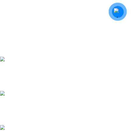
Giao hàng miễn phí
Bán kính 5km
Hỗ trợ 24/7
Tận tình - Tâm Huyết