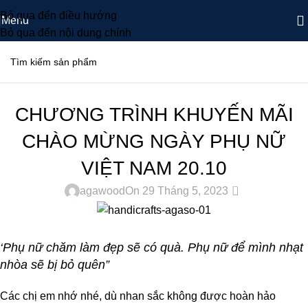
Bỏ qua đến điều hướng
Menu
Bỏ qua đến nội dung chính
CHƯƠNG TRÌNH KHUYẾN MÃI
CHƯƠNG TRÌNH KHUYẾN MÃI
CHÀO MỪNG NGÀY PHỤ NỮ
VIỆT NAM 20.10
0
agawood
On 29 Tháng 5, 2023
‘Phụ nữ chăm làm đẹp sẽ có quà. Phụ nữ để mình nhạt
nhòa sẽ bị bỏ quên”
Các chị em nhớ nhé, dù nhan sắc không được hoàn hảo