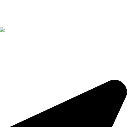
Thanh toán Online
Nhanh chóng - Tiện lợi
Đặt hàng
Nhận đơn theo yêu cầu
TRẦM HƯƠNG TRUNG KỲ