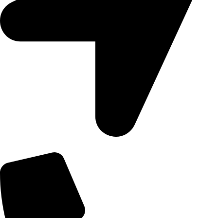
Số 3 Đường 11, Khu Phố 1, An Khánh, Hồ Chí Minh