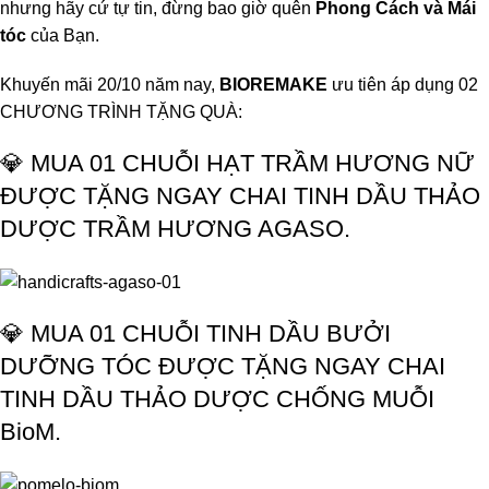
nhưng hãy cứ tự tin, đừng bao giờ quên
Phong Cách và Mái
tóc
của Bạn.
Khuyến mãi 20/10 năm nay,
BIOREMAKE
ưu tiên áp dụng 02
CHƯƠNG TRÌNH TẶNG QUÀ:
💎 MUA 01 CHUỖI HẠT TRẦM HƯƠNG NỮ
ĐƯỢC TẶNG NGAY CHAI TINH DẦU THẢO
DƯỢC TRẦM HƯƠNG AGASO.
💎 MUA 01 CHUỖI TINH DẦU BƯỞI
DƯỠNG TÓC ĐƯỢC TẶNG NGAY CHAI
TINH DẦU THẢO DƯỢC CHỐNG MUỖI
BioM.