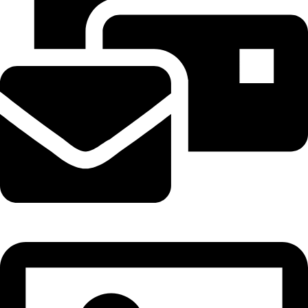
tramhuongtrungky@gmail.com