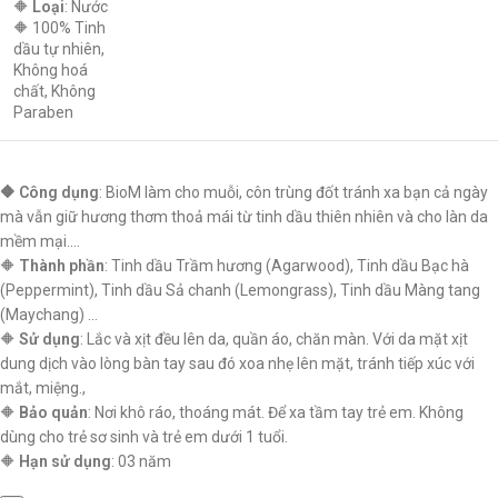
🔶
Loại
: Nước
🔶 100% Tinh
dầu tự nhiên,
Không hoá
chất, Không
Paraben
🔶 Công dụng
: BioM làm cho muỗi, côn trùng đốt tránh xa bạn cả ngày
mà vẫn giữ hương thơm thoả mái từ tinh dầu thiên nhiên và cho làn da
mềm mại….
🔶
Thành phần
: Tinh dầu Trầm hương (Agarwood), Tinh dầu Bạc hà
(Peppermint), Tinh dầu Sả chanh (Lemongrass), Tinh dầu Màng tang
(Maychang) …
🔶
Sử dụng
: Lắc và xịt đều lên da, quần áo, chăn màn. Với da mặt xịt
dung dịch vào lòng bàn tay sau đó xoa nhẹ lên mặt, tránh tiếp xúc với
mắt, miệng.,
🔶
Bảo quản
: Nơi khô ráo, thoáng mát. Để xa tầm tay trẻ em. Không
dùng cho trẻ sơ sinh và trẻ em dưới 1 tuổi.
🔶
Hạn sử dụng
: 03 năm