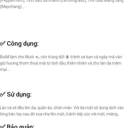
(Peppermint), Tinh dầu Sả chanh (Lemongrass), Tinh dầu Màng tang
(Maychang) …
✅ Công dụng:
BioM làm cho Muỗi 🦟, côn trùng đốt 🐜 tránh xa bạn cả ngày mà vẫn
giữ hương thơm thoả mái từ tinh dầu thiên nhiên và cho làn da mềm
mại….
✅ Sử dụng:
Lắc và xịt đều lên da, quần áo, chăn màn. Với da mặt xịt dung dịch vào
lòng bàn tay sau đó xoa nhẹ lên mặt, tránh tiếp xúc với mắt, miệng.,
✅ Bảo quản: