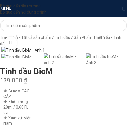
Bỏ qua đến điều hướng
MENU
Bỏ qua đến nội dung chính
Trang chủ
Tất cả sản phẩm
Tinh dầu
Sản Phẩm Thiết Yếu
Tinh
Nhấp để phóng to
dầu BioM
Tinh dầu BioM
139.000
₫
🔶
Grade
: CAO
CẤP
🔶
Khối lượng
:
20ml / 0.68 FL
oz
🔶
Xuất xứ
: Việt
Nam