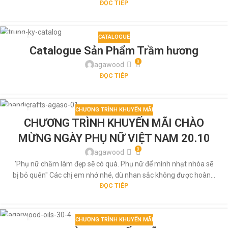
ĐỌC TIẾP
CATALOGUE
29
Catalogue Sản Phẩm Trầm hương
TH5
0
agawood
ĐỌC TIẾP
CHƯƠNG TRÌNH KHUYẾN MÃI
29
CHƯƠNG TRÌNH KHUYẾN MÃI CHÀO
TH5
MỪNG NGÀY PHỤ NỮ VIỆT NAM 20.10
0
agawood
'Phụ nữ chăm làm đẹp sẽ có quà. Phụ nữ để mình nhạt nhòa sẽ
bị bỏ quên'' Các chị em nhớ nhé, dù nhan sắc không được hoàn...
ĐỌC TIẾP
CHƯƠNG TRÌNH KHUYẾN MÃI
29