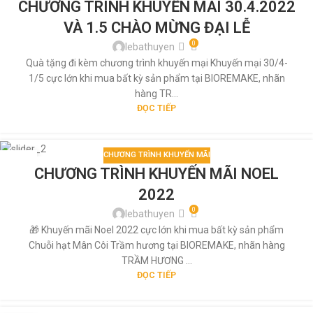
CHƯƠNG TRÌNH KHUYẾN MÃI 30.4.2022
TH5
VÀ 1.5 CHÀO MỪNG ĐẠI LỄ
0
lebathuyen
Quà tặng đi kèm chương trình khuyến mại Khuyến mại 30/4-
1/5 cực lớn khi mua bất kỳ sản phẩm tại BIOREMAKE, nhãn
hàng TR...
ĐỌC TIẾP
CHƯƠNG TRÌNH KHUYẾN MÃI
29
CHƯƠNG TRÌNH KHUYẾN MÃI NOEL
TH5
2022
0
lebathuyen
🎁 Khuyến mãi Noel 2022 cực lớn khi mua bất kỳ sản phẩm
Chuỗi hạt Mân Côi Trầm hương tại BIOREMAKE, nhãn hàng
TRẦM HƯƠNG ...
ĐỌC TIẾP