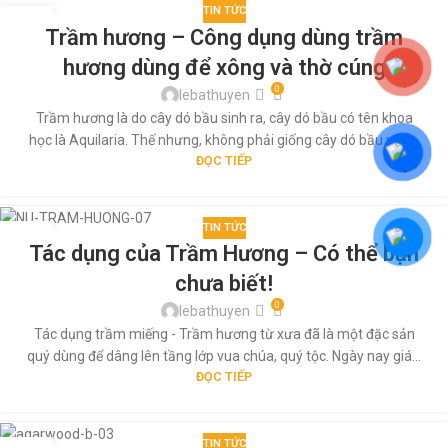
TIN TỨC
29
Trầm hương – Công dụng dùng trầm
TH5
hương dùng để xông và thờ cúng
0
lebathuyen
Trầm hương là do cây dó bầu sinh ra, cây dó bầu có tên khoa
học là Aquilaria. Thế nhưng, không phải giống cây dó bầu nào...
ĐỌC TIẾP
TIN TỨC
29
Tác dụng của Trầm Hương – Có thể bạn
TH5
chưa biết!
0
lebathuyen
Tác dụng trầm miếng - Trầm hương từ xưa đã là một đặc sản
quý dùng để dâng lên tầng lớp vua chúa, quý tộc. Ngày nay giá...
ĐỌC TIẾP
TIN TỨC