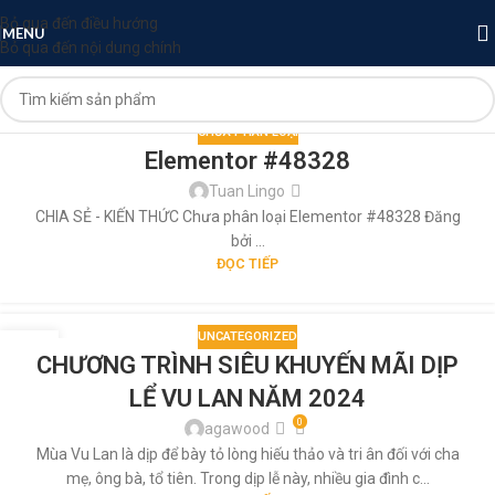
Bỏ qua đến điều hướng
MENU
Bỏ qua đến nội dung chính
CHƯA PHÂN LOẠI
Elementor #48328
Tuan Lingo
CHIA SẺ - KIẾN THỨC Chưa phân loại Elementor #48328 Đăng
bởi ...
ĐỌC TIẾP
UNCATEGORIZED
06
CHƯƠNG TRÌNH SIÊU KHUYẾN MÃI DỊP
TH8
LỂ VU LAN NĂM 2024
0
agawood
Mùa Vu Lan là dịp để bày tỏ lòng hiếu thảo và tri ân đối với cha
mẹ, ông bà, tổ tiên. Trong dịp lễ này, nhiều gia đình c...