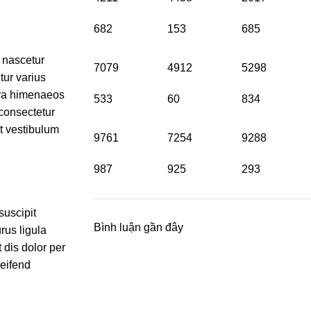
682
153
685
 nascetur
7079
4912
5298
ur varius
tra himenaeos
533
60
834
 consectetur
at vestibulum
9761
7254
9288
987
925
293
suscipit
Bình luận gần đây
rus ligula
 dis dolor per
leifend