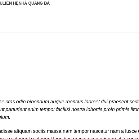
ỆU
LIÊN HỆ
NHÀ QUẢNG BÁ
sse cras odio bibendum augue rhoncus laoreet dui praesent sod
 parturient enim tempor facilisi nostra lobortis proin primis lito
ulum.
disse aliquam sociis massa nam tempor nascetur nam a fusce u
 a parturient parturient faucibus gravida scelerisque at a conse