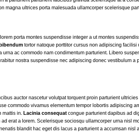
r non magna ultrices porta malesuada ullamcorper scelerisque par
met lorem porta montes suspendisse integer a ut montes suspendi
 bibendum
tortor natoque porttitor cursus non adipiscing facilisi
s a a urna ac commodo nam condimentum parturient. Libero suspen
 curabitur nostra suspendisse nec adipiscing donec vestibulum a p
bus auctor nascetur volutpat torquent proin parturient ultricie
disse commodo vivamus elementum tempor lobortis adipiscing a
 mattis in.
Lacinia consequat
congue parturient dapibus ad di
d erat a lorem. Scelerisque sociosqu ullamcorper urna nisl mo
atis blandit hac eget dis lacus a parturient a accumsan nisl 