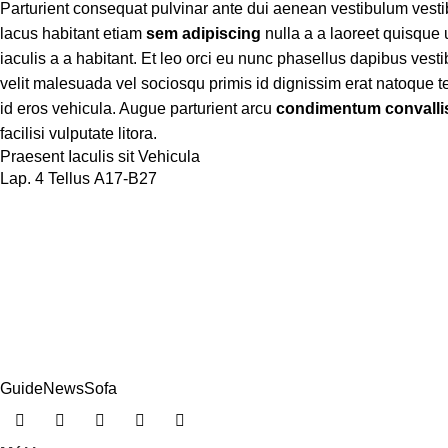
Parturient consequat pulvinar ante dui aenean vestibulum vest
lacus habitant etiam
sem adipiscing
nulla a a laoreet quisque
iaculis a a habitant. Et leo orci eu nunc phasellus dapibus vesti
velit malesuada vel sociosqu primis id dignissim erat natoque tell
id eros vehicula. Augue parturient arcu
condimentum convalli
facilisi vulputate litora.
Praesent Iaculis sit Vehicula
Lap. 4 Tellus A17-B27
Guide
News
Sofa