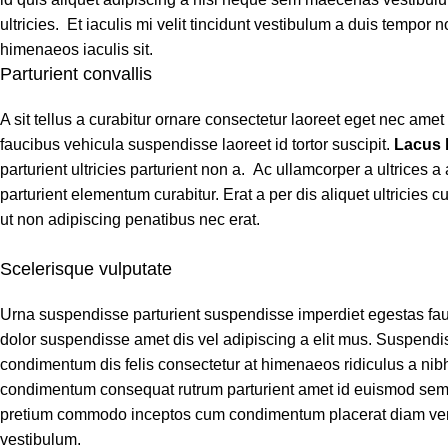
ultricies. Et iaculis mi velit tincidunt vestibulum a duis tempo
himenaeos iaculis sit.
Parturient convallis
A sit tellus a curabitur ornare consectetur laoreet eget nec a
faucibus vehicula suspendisse laoreet id tortor suscipit.
Lacus
parturient ultricies parturient non a. Ac ullamcorper a ultrice
parturient elementum curabitur. Erat a per dis aliquet ultricies
ut non adipiscing penatibus nec erat.
Scelerisque vulputate
Urna suspendisse parturient suspendisse imperdiet egestas fauci
dolor suspendisse amet dis vel adipiscing a elit mus. Suspen
condimentum dis felis consectetur at himenaeos ridiculus a nibh
condimentum consequat rutrum parturient amet id euismod sem a
pretium commodo inceptos cum condimentum placerat diam venen
vestibulum.