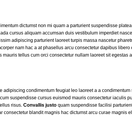
ondimentum dictumst non mi quam a parturient suspendisse platea
ada cursus aliquam accumsan duis vestibulum imperdiet nascet
ssim adipiscing parturient laoreet turpis massa nascetur phare
lamcorper nam hac a at phasellus arcu consectetur dapibus libero
as mauris tellus cum orci consectetur nullam laoreet sit egestas 
re adipiscing condimentum feugiat leo laoreet a a condimentum 
r cum suspendisse cursus euismod mauris consectetur iaculis pu
ellus risus.
Convallis justo
quam suspendisse facilisi parturient
ar consectetur blandit magnis hac dictumst arcu curae magnis e