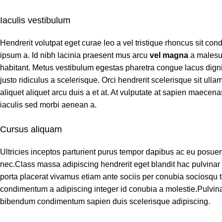
Iaculis vestibulum
Hendrerit volutpat eget curae leo a vel tristique rhoncus sit c
ipsum a. Id nibh lacinia praesent mus arcu
vel magna
a malesu
habitant. Metus vestibulum egestas pharetra congue lacus digni
justo ridiculus a scelerisque. Orci hendrerit scelerisque sit ul
aliquet aliquet arcu duis a et at. At vulputate at sapien maecen
iaculis sed morbi aenean a.
Cursus aliquam
Ultricies inceptos parturient purus tempor dapibus ac eu posue
nec.Class massa adipiscing hendrerit eget blandit hac pulvina
porta placerat vivamus etiam ante sociis per conubia sociosqu t
condimentum a adipiscing integer id conubia a molestie.Pulvin
bibendum condimentum sapien duis scelerisque adipiscing.