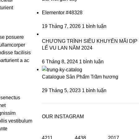
turient
Elementor #48328
19 Tháng 7, 2026
1 bình luận
sse posuere
CHƯƠNG TRÌNH SIÊU KHUYẾN MÃI DỊP
 ullamcorper
LỂ VU LAN NĂM 2024
disse facilisis
arturient a ac
6 Tháng 8, 2024
1 bình luận
Catalogue Sản Phẩm Trầm hương
29 Tháng 5, 2023
1 bình luận
s senectus
met
gnissim
OUR INSTAGRAM
llis vestibulum
ante
4211
4438
2017