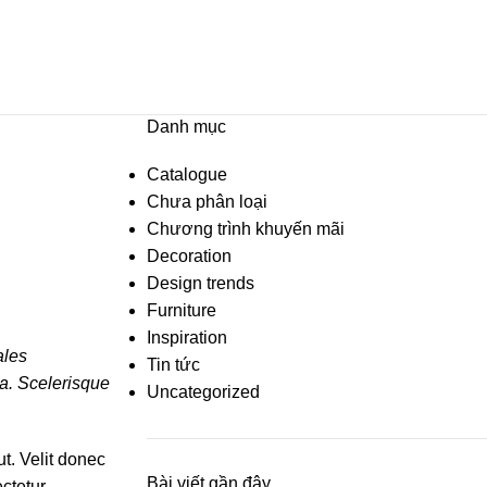
Danh mục
Catalogue
Chưa phân loại
Chương trình khuyến mãi
Decoration
Design trends
Furniture
Inspiration
ales
Tin tức
ra. Scelerisque
Uncategorized
t. Velit donec
Bài viết gần đây
ctetur