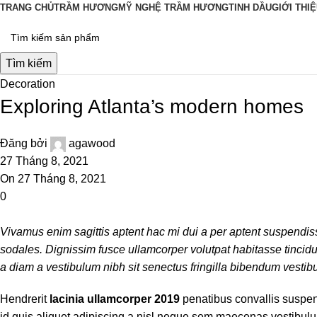
TRANG CHỦ
TRẦM HƯƠNG
MỸ NGHỆ TRẦM HƯƠNG
TINH DẦU
GIỚI THI
Tìm kiếm
Decoration
Exploring Atlanta’s modern homes
Đăng bởi
agawood
27 Tháng 8, 2021
On 27 Tháng 8, 2021
0
Vivamus enim sagittis aptent hac mi dui a per aptent suspendi
sodales. Dignissim fusce ullamcorper volutpat habitasse tincidunt
a diam a vestibulum nibh sit senectus fringilla bibendum vestib
Hendrerit
lacinia ullamcorper 2019
penatibus convallis suspen
id quis aliquet adipiscing a nisl neque sem maecenas vestibulum