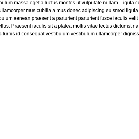
ibulum massa eget a luctus montes ut vulputate nullam. Ligula
 ullamcorper mus cubilia a mus donec adipiscing euismod ligula
bulum aenean praesent a parturient parturient fusce iaculis velit 
us. Praesent iaculis sit a platea mollis vitae lectus dictumst nam
s
turpis id consequat vestibulum vestibulum ullamcorper digni