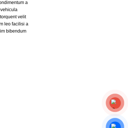
 condimentum a
 vehicula
torquent velit
 leo facilisi a
ssim bibendum