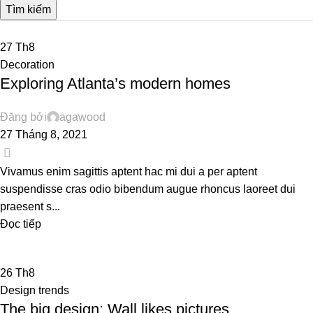
Tìm kiếm
27
Th8
Decoration
Exploring Atlanta’s modern homes
Đăng bởi
agawood
27 Tháng 8, 2021
0
Vivamus enim sagittis aptent hac mi dui a per aptent
suspendisse cras odio bibendum augue rhoncus laoreet dui
praesent s...
Đọc tiếp
26
Th8
Design trends
The big design: Wall likes pictures