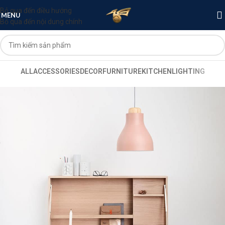
Bỏ qua đến điều hướng
MENU
Bỏ qua đến nội dung chính
ALL
ACCESSORIES
DECOR
FURNITURE
KITCHEN
LIGHTING