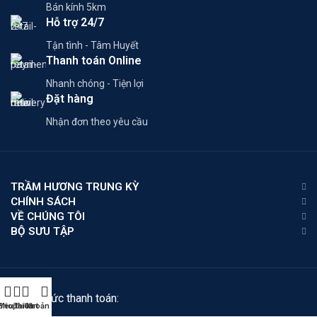
Bán kính 5km
Hỗ trợ 24/7
Tận tình - Tâm Huyết
Thanh toán Online
Nhanh chóng - Tiện lợi
Đặt hàng
Nhận đơn theo yêu cầu
TRẦM HƯƠNG TRUNG KỲ
CHÍNH SÁCH
VỀ CHÚNG TÔI
BỘ SƯU TẬP
Phương thức thanh toán:
Shop
Yêu thích
Tài khoản của tôi
Cart