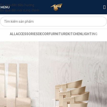
Bỏ qua đến điều hướng
MENU
Bỏ qua đến nội dung chính
ALL
ACCESSORIES
DECOR
FURNITURE
KITCHEN
LIGHTING