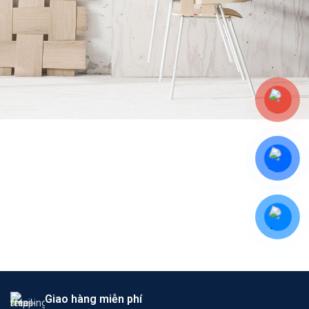
Imperdiet mauris a nontin
Accessories
Potenti parturient parturie
Accessories
Giao hàng miễn phí