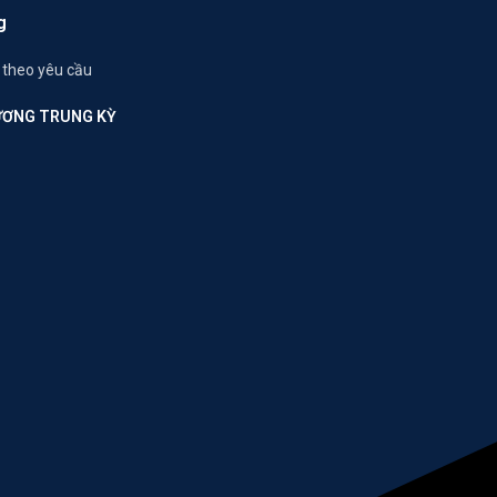
g
 theo yêu cầu
ƯƠNG TRUNG KỲ