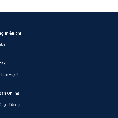
ng miễn phí
 5km
4/7
- Tâm Huyết
oán Online
ng - Tiện lợi