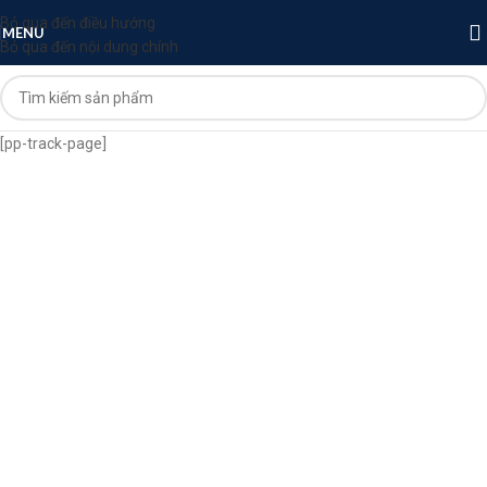
Bỏ qua đến điều hướng
MENU
Bỏ qua đến nội dung chính
[pp-track-page]