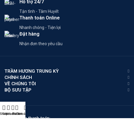
Hỗ trợ 24/7
Tận tình - Tâm Huyết
Thanh toán Online
Nhanh chóng - Tiện lợi
Đặt hàng
Nhận đơn theo yêu cầu
TRẦM HƯƠNG TRUNG KỲ
CHÍNH SÁCH
VỀ CHÚNG TÔI
BỘ SƯU TẬP
Shop
Sidebar
Yêu thích
Tài khoản của tôi
Cart
Phương thức thanh toán:
Mạng xã hội: