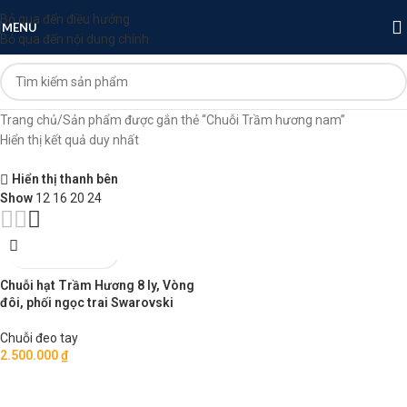
Bỏ qua đến điều hướng
MENU
Bỏ qua đến nội dung chính
Trang chủ
Sản phẩm được gắn thẻ “Chuỗi Trầm hương nam”
Hiển thị kết quả duy nhất
Hiển thị thanh bên
Show
12
16
20
24
Chuỗi hạt Trầm Hương 8 ly, Vòng
đôi, phối ngọc trai Swarovski
Chuỗi đeo tay
2.500.000
₫