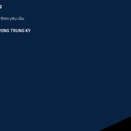
g
 theo yêu cầu
ƯƠNG TRUNG KỲ