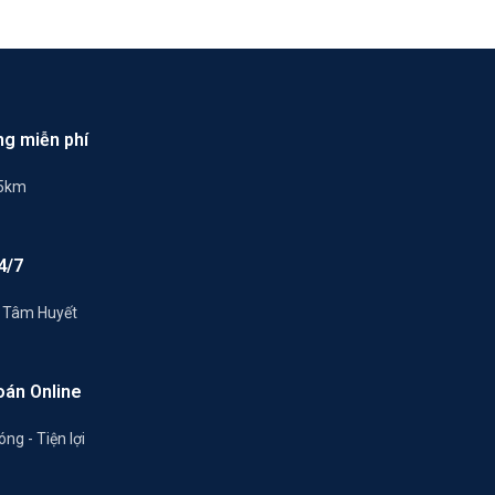
ng miễn phí
 5km
4/7
- Tâm Huyết
oán Online
ng - Tiện lợi