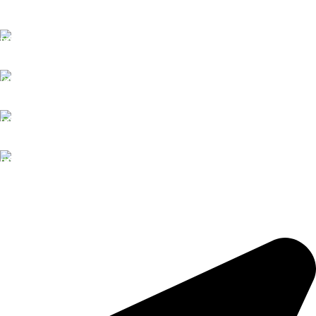
Giao hàng miễn phí
Bán kính 5km
Hỗ trợ 24/7
Tận tình - Tâm Huyết
Thanh toán Online
Nhanh chóng - Tiện lợi
Đặt hàng
Nhận đơn theo yêu cầu
TRẦM HƯƠNG TRUNG KỲ