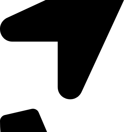
Số 3 Đường 11, Khu Phố 1, An Khánh, Hồ Chí Minh