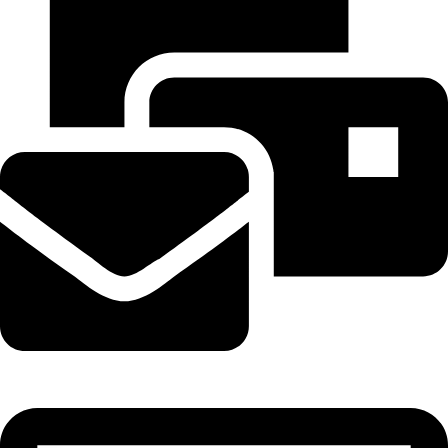
tramhuongtrungky@gmail.com