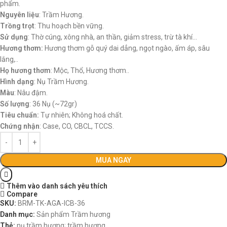
phẩm.
Nguyên liệu
: Trầm Hương.
Trồng trọt
: Thu hoạch bền vững.
Sử dụng
: Thờ cúng, xông nhà, an thần, giảm stress, trừ tà khí…
Hương thơm:
Hương thơm gỗ quý dai dẳng, ngọt ngào, ấm áp, sâu
lắng,..
Họ hương thơm
: Mộc, Thổ, Hương thơm..
Hình dạng
: Nụ Trầm Hương.
Màu
: Nâu đậm.
Số lượng
: 36 Nụ (~72gr)
Tiêu chuẩn:
Tự nhiên; Không hoá chất.
Chứng nhận
: Case, CO, CBCL, TCCS.
MUA NGAY
Thêm vào danh sách yêu thích
Compare
SKU:
BRM-TK-AGA-ICB-36
Danh mục:
Sản phẩm Trầm hương
Thẻ:
nụ trầm hương; trầm hương