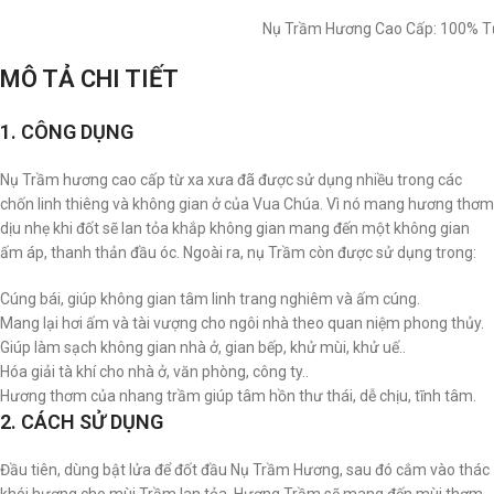
Nụ Trầm Hương Cao Cấp: 100% Tự
MÔ TẢ CHI TIẾT
1. CÔNG DỤNG
Nụ Trầm hương cao cấp từ xa xưa đã được sử dụng nhiều trong các
chốn linh thiêng và không gian ở của Vua Chúa. Vì nó mang hương thơm
dịu nhẹ khi đốt sẽ lan tỏa khắp không gian mang đến một không gian
ấm áp, thanh thản đầu óc. Ngoài ra, nụ Trầm còn được sử dụng trong:
Cúng bái, giúp không gian tâm linh trang nghiêm và ấm cúng.
Mang lại hơi ấm và tài vượng cho ngôi nhà theo quan niệm phong thủy.
Giúp làm sạch không gian nhà ở, gian bếp, khử mùi, khử uế..
Hóa giải tà khí cho nhà ở, văn phòng, công ty..
Hương thơm của nhang trầm giúp tâm hồn thư thái, dễ chịu, tĩnh tâm.
2. CÁCH SỬ DỤNG
Đầu tiên, dùng bật lửa để đốt đầu Nụ Trầm Hương, sau đó cắm vào thác