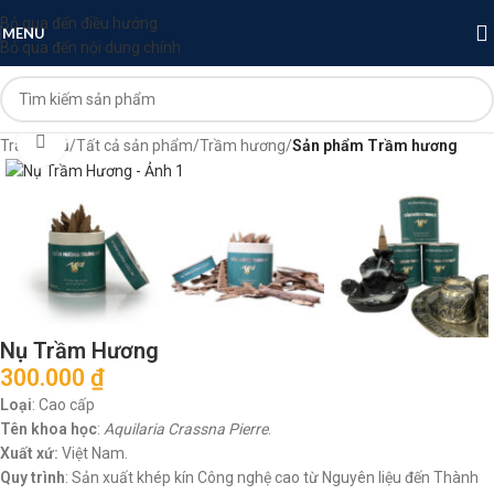
Bỏ qua đến điều hướng
MENU
Bỏ qua đến nội dung chính
Nhấp để phóng to
Trang chủ
Tất cả sản phẩm
Trầm hương
Sản phẩm Trầm hương
Nụ Trầm Hương
300.000
₫
Loại
: Cao cấp
Tên khoa học
:
Aquilaria Crassna Pierre
.
Xuất xứ:
Việt Nam.
Quy trình
: Sản xuất khép kín Công nghệ cao từ Nguyên liệu đến Thành