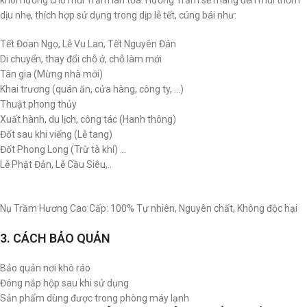
khói hương cho mùi Trầm lan tỏa. Hương Trầm sẽ mang đến mùi thơm
dịu nhẹ, thích hợp sử dụng trong dịp lễ tết, cúng bái như:
Tết Đoan Ngọ, Lễ Vu Lan, Tết Nguyên Đán
Di chuyển, thay đổi chỗ ở, chỗ làm mới
Tân gia (Mừng nhà mới)
Khai trương (quán ăn, cửa hàng, công ty, …)
Thuật phong thủy
Xuất hành, du lịch, công tác (Hanh thông)
Đốt sau khi viếng (Lễ tang)
Đốt Phong Long (Trừ tà khí) …
Lễ Phật Đản, Lễ Cầu Siêu,..
Nụ Trầm Hương Cao Cấp: 100% Tự nhiên, Nguyên chất, Không độc hại
3. CÁCH BẢO QUẢN
Bảo quản nơi khô ráo
Đóng nắp hộp sau khi sử dụng
Sản phẩm dùng được trong phòng máy lạnh