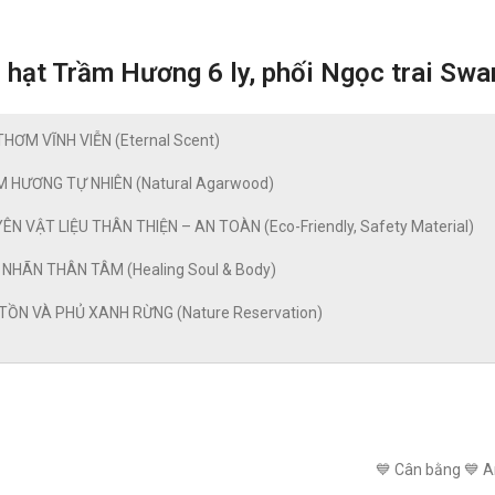
 hạt Trầm Hương 6 ly, phối Ngọc trai Sw
THƠM VĨNH VIỄN (Eternal Scent)
M HƯƠNG TỰ NHIÊN (Natural Agarwood)
ÊN VẬT LIỆU THÂN THIỆN – AN TOÀN (Eco-Friendly, Safety Material)
 NHÃN THÂN TÂM (Healing Soul & Body)
 TỒN VÀ PHỦ XANH RỪNG (Nature Reservation)
💙 Cân bằng 💙 A