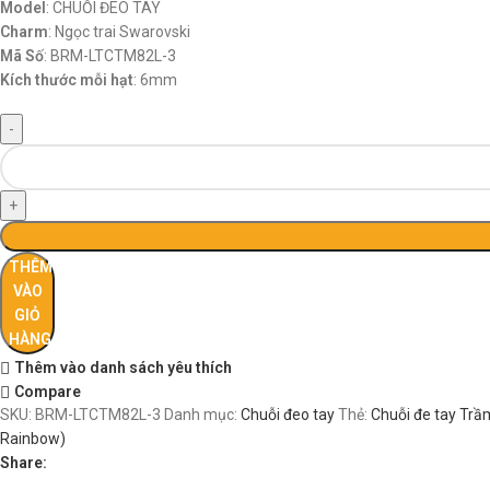
Model
: CHUỖI ĐEO TAY
Charm
: Ngọc trai Swarovski
Mã Số
: BRM-LTCTM82L-3
Kích thước mỗi hạt
: 6mm
THÊM
VÀO
GIỎ
HÀNG
Thêm vào danh sách yêu thích
Compare
SKU:
BRM-LTCTM82L-3
Danh mục:
Chuỗi đeo tay
Thẻ:
Chuỗi đe tay Trầ
Rainbow)
Share: