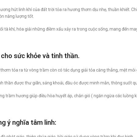
ương hút linh khí của đất trời tỏa ra hương thơm dịu nhẹ, thuần khiết.
n năng lượng tốt.
ổi tà khí, hóa giải những điềm xấu xảy ra trong cuộc sống, mang đến may
cho sức khỏe và tinh thần.
thơm tỏa ra từ vòng trầm còn có tác dụng giải tỏa căng thẳng, mệt mỏi 
inh thần được thư giãn, sảng khoải, đầu óc được minh mẫn, thông suốt qu
ng trầm hương giúp điều hòa huyết áp, chắn gió ( ngăn ngừa các luồng kh
g ý nghĩa tâm linh:
 đồ phật giáo, thiên chúa giáo, hồi giáo sử dụng vòng trầm khi đọc kinh.