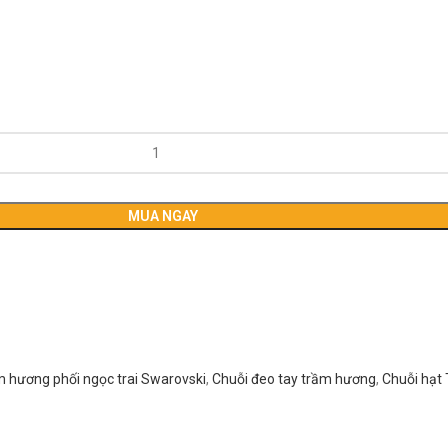
MUA NGAY
m hương phối ngọc trai Swarovski
,
Chuỗi đeo tay trầm hương
,
Chuỗi hạt 