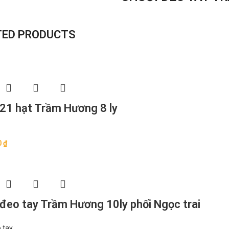
TED PRODUCTS
 21 hạt Trầm Hương 8 ly
0
₫
 đeo tay Trầm Hương 10ly phối Ngọc trai
 tay