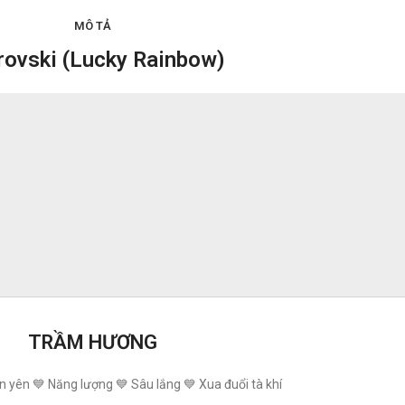
MÔ TẢ
arovski (Lucky Rainbow)
TRẦM HƯƠNG
n yên 💙 Năng lượng 💙 Sâu lắng 💙 Xua đuổi tà khí