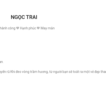
NGỌC TRAI
Thành công 💙 Hạnh phúc 💙 May mắn
an.
ến rũ Khi đeo vòng trầm hương, từ người bạn sẽ toát ra một vẻ đẹp tha