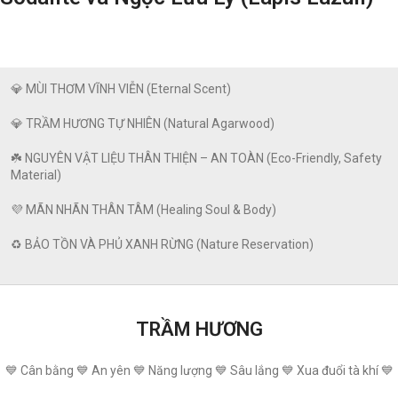
💎 MÙI THƠM VĨNH VIỄN (Eternal Scent)
💎 TRẦM HƯƠNG TỰ NHIÊN (Natural Agarwood)
☘️ NGUYÊN VẬT LIỆU THÂN THIỆN – AN TOÀN (Eco-Friendly, Safety
Material)
💜 MÃN NHÃN THÂN TÂM (Healing Soul & Body)
♻️ BẢO TỒN VÀ PHỦ XANH RỪNG (Nature Reservation)
TRẦM HƯƠNG
💙 Cân bằng 💙 An yên 💙 Năng lượng 💙 Sâu lắng 💙 Xua đuổi tà khí 💙