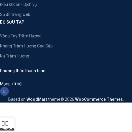
Điều khoản - Dịch vụ
Sơ đồ trang web
BỘ SƯU TẬP
Vòng Tay Trầm Hương
Nhang Trầm Hương Cao Cấp
Nụ Trầm Hương
Phương thức thanh toán:
Mạng xã hội:
Based on
WoodMart
theme© 2026
WooCommerce Themes
.
Shop
Yêu thích
Tài khoản của tôi
Cart