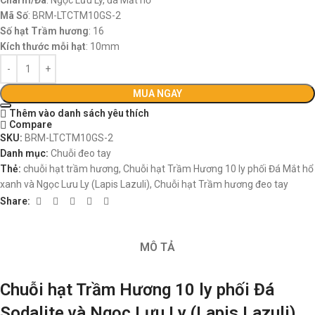
Charm/Đá
: Ngọc Lưu Ly, đá Mắt hổ
Mã Số
: BRM-LTCTM10GS-2
Số hạt
Trầm hương
: 16
Kích thước mỗi hạt
: 10mm
MUA NGAY
Thêm vào danh sách yêu thích
Compare
SKU:
BRM-LTCTM10GS-2
Danh mục:
Chuỗi đeo tay
Thẻ:
chuỗi hạt trầm hương
,
Chuỗi hạt Trầm Hương 10 ly phối Đá Mắt hổ
xanh và Ngọc Lưu Ly (Lapis Lazuli)
,
Chuỗi hạt Trầm hương đeo tay
Share:
MÔ TẢ
Chuỗi hạt Trầm Hương 10 ly phối Đá
Sodalite và Ngọc Lưu Ly (Lapis Lazuli)