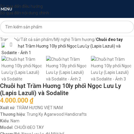
Bỏ qua đến điều hướng
MENU
Bỏ qua đến nội dung chính
Trang chủ
Tất cả sản phẩm
Mỹ nghệ Trầm hương
Chuỗi đeo tay
Nhấp để phóng to
Chuỗi hạt Trầm Huơng 10ly phối Ngọc Lưu Ly
(Lapis Lazuli) và Sodalite
4.000.000
₫
Xuất xứ
: TRẦM HƯƠNG VIỆT NAM
Thương hiệu
: Trung Ky Agarwood Handicrafts
Kiểu
: Nam
Model
: CHUỖI ĐEO TAY