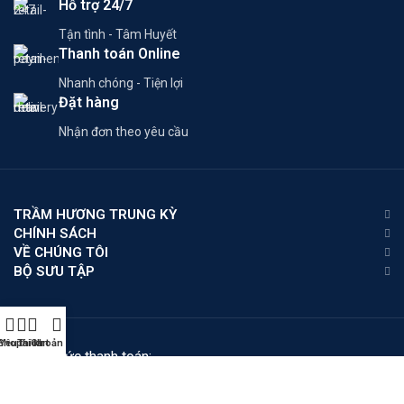
Hỗ trợ 24/7
Tận tình - Tâm Huyết
Thanh toán Online
Nhanh chóng - Tiện lợi
Đặt hàng
Nhận đơn theo yêu cầu
TRẦM HƯƠNG TRUNG KỲ
CHÍNH SÁCH
VỀ CHÚNG TÔI
BỘ SƯU TẬP
Shop
Yêu thích
Tài khoản của tôi
Cart
Phương thức thanh toán:
Mạng xã hội: