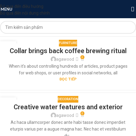
Bỏ qua đến điều hướng
MENU
Bỏ qua đến nội dung chính
FURNITURE
27
Collar brings back coffee brewing ritual
TH8
0
agawood
When it's about controlling hundreds of articles, product pages
for web shops, or user profiles in social networks, all
ĐỌC TIẾP
DECORATION
27
Creative water features and exterior
TH8
0
agawood
Ac haca ullamcorper donec ante habi tasse donec imperdiet
eturpis varius per a augue magna hac. Nec hac et vestibulum
du...