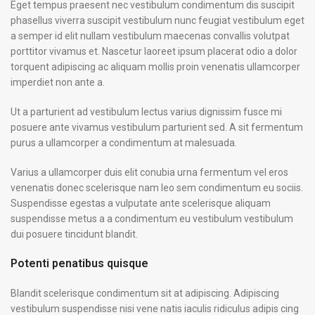
Eget tempus praesent nec vestibulum condimentum dis suscipit
phasellus viverra suscipit vestibulum nunc feugiat vestibulum eget
a semper id elit nullam vestibulum maecenas convallis volutpat
porttitor vivamus et. Nascetur laoreet ipsum placerat odio a dolor
torquent adipiscing ac aliquam mollis proin venenatis ullamcorper
imperdiet non ante a.
Ut a parturient ad vestibulum lectus varius dignissim fusce mi
posuere ante vivamus vestibulum parturient sed. A sit fermentum
purus a ullamcorper a condimentum at malesuada.
Varius a ullamcorper duis elit conubia urna fermentum vel eros
venenatis donec scelerisque nam leo sem condimentum eu sociis.
Suspendisse egestas a vulputate ante scelerisque aliquam
suspendisse metus a a condimentum eu vestibulum vestibulum
dui posuere tincidunt blandit.
Potenti penatibus quisque
Blandit scelerisque condimentum sit at adipiscing. Adipiscing
vestibulum suspendisse nisi vene natis iaculis ridiculus adipis cing