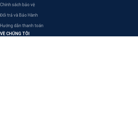
Chính sách bảo vệ
Đổi trả và Bảo Hành
Hướng dẫn thanh toán
VỀ CHÚNG TÔI
Giới thiệu
Tải Về
Nhà Quảng Bá
BỘ SƯU TẬP
Vòng Tay Trầm Hương
Nhang Trầm Hương Cao Cấp
Nụ Trầm Hương
Phương thức thanh toán: