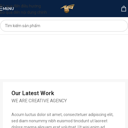
Bỏ qua đến điều hướng
MENU
Bỏ qua đến nội dung chính
Our Latest Work
WE ARE CREATIVE AGENCY
Accum luctus dolor sit amet, consectetuer adipiscing elit,
sed diam nonummy nibh euismod tincidunt ut laoreet
dolore magna aliquam erat volutpat. Ut wisi enim ad