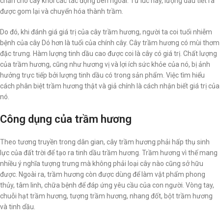
chắn cho cây khỏi các tác động bên ngoài. Từ lúc này, lượng dầu tiết ra
được gom lại và chuyển hóa thành trầm.
Do đó, khi đánh giá giá trị của cây trầm hương, người ta coi tuổi nhiễm
bệnh của cây Dó hơn là tuổi của chính cây. Cây trầm hương có mùi thơm
đặc trưng. Hàm lượng tinh dầu cao được coi là cây có giá trị. Chất lượng
của trầm hương, cũng như hương vị và lợi ích sức khỏe của nó, bị ảnh
hưởng trực tiếp bởi lượng tinh dầu có trong sản phẩm. Việc tìm hiểu
cách phân biệt trầm hương thật và giả chính là cách nhận biết giá trị của
nó.
Công dụng của trầm hương
Theo tương truyền trong dân gian, cây trầm hương phải hấp thụ sinh
lực của đất trời để tạo ra tinh dầu trầm hương. Trầm hương vì thế mang
nhiều ý nghĩa tượng trưng mà không phải loại cây nào cũng sở hữu
được. Ngoài ra, trầm hương còn được dùng để làm vật phẩm phong
thủy, tâm linh, chữa bệnh để đáp ứng yêu cầu của con người. Vòng tay,
chuỗi hạt trầm hương, tượng trầm hương, nhang đốt, bột trầm hương
và tinh dầu.