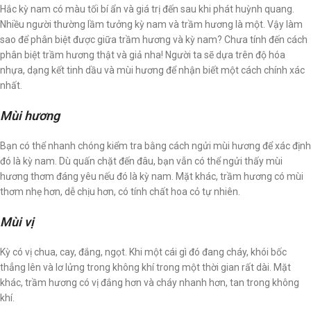
Hắc kỳ nam có màu tối bí ẩn và giá trị đến sau khi phát huỳnh quang.
Nhiều người thường lầm tưởng kỳ nam và trầm hương là một. Vậy làm
sao để phân biệt được giữa trầm hương và kỳ nam? Chưa tính đến cách
phân biệt trầm hương thật và giả nha! Người ta sẽ dựa trên độ hóa
nhựa, dạng kết tinh dầu và mùi hương để nhận biết một cách chính xác
nhất.
Mùi hương
Bạn có thể nhanh chóng kiểm tra bằng cách ngửi mùi hương để xác định
đó là kỳ nam. Dù quấn chặt đến đâu, bạn vẫn có thể ngửi thấy mùi
hương thơm đáng yêu nếu đó là kỳ nam. Mặt khác, trầm hương có mùi
thơm nhẹ hơn, dễ chịu hơn, có tính chất hoa cỏ tự nhiên.
Mùi vị
Kỳ có vị chua, cay, đắng, ngọt. Khi một cái gì đó đang cháy, khói bốc
thẳng lên và lơ lửng trong không khí trong một thời gian rất dài. Mặt
khác, trầm hương có vị đắng hơn và cháy nhanh hơn, tan trong không
khí.