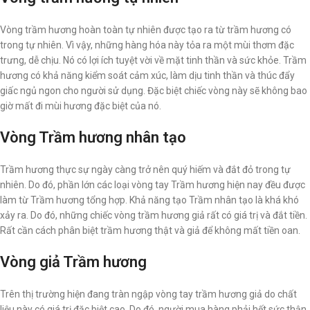
Vòng trầm hương hoàn toàn tự nhiên được tạo ra từ trầm hương có
trong tự nhiên. Vì vậy, những hàng hóa này tỏa ra một mùi thơm đặc
trưng, dễ chịu. Nó có lợi ích tuyệt vời về mặt tinh thần và sức khỏe. Trầm
hương có khả năng kiểm soát cảm xúc, làm dịu tinh thần và thúc đẩy
giấc ngủ ngon cho người sử dụng. Đặc biệt chiếc vòng này sẽ không bao
giờ mất đi mùi hương đặc biệt của nó.
Vòng Trầm hương nhân tạo
Trầm hương thực sự ngày càng trở nên quý hiếm và đắt đỏ trong tự
nhiên. Do đó, phần lớn các loại vòng tay Trầm hương hiện nay đều được
làm từ Trầm hương tổng hợp. Khả năng tạo Trầm nhân tạo là khá khó
xảy ra. Do đó, những chiếc vòng trầm hương giả rất có giá trị và đắt tiền.
Rất cần cách phân biệt trầm hương thật và giả để không mất tiền oan.
Vòng giả Trầm hương
Trên thị trường hiện đang tràn ngập vòng tay trầm hương giả do chất
liệu này có giá trị đặc biệt cao. Do đó, người mua hàng phải hết sức thận