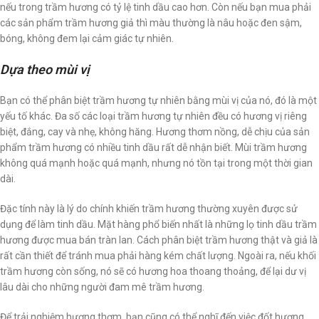
nếu trong trầm hương có tỷ lệ tinh dầu cao hơn. Còn nếu bạn mua phải
các sản phẩm trầm hương giả thì màu thường là nâu hoặc đen sậm,
bóng, không đem lại cảm giác tự nhiên.
Dựa theo mùi vị
Bạn có thể phân biệt trầm hương tự nhiên bằng mùi vị của nó, đó là một
yếu tố khác. Đa số các loại trầm hương tự nhiên đều có hương vị riêng
biệt, đắng, cay và nhẹ, không hăng. Hương thơm nồng, dễ chịu của sản
phẩm trầm hương có nhiều tinh dầu rất dễ nhận biết. Mùi trầm hương
không quá mạnh hoặc quá mạnh, nhưng nó tồn tại trong một thời gian
dài.
Đặc tính này là lý do chính khiến trầm hương thường xuyên được sử
dụng để làm tinh dầu. Mặt hàng phổ biến nhất là những lọ tinh dầu trầm
hương được mua bán tràn lan. Cách phân biệt trầm hương thật và giả là
rất cần thiết để tránh mua phải hàng kém chất lượng. Ngoài ra, nếu khối
trầm hương còn sống, nó sẽ có hương hoa thoang thoảng, để lại dư vị
lâu dài cho những người đam mê trầm hương.
Để trải nghiệm hương thơm, bạn cũng có thể nghĩ đến việc đốt hương