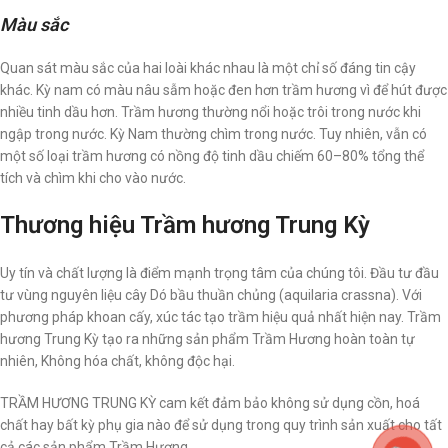
Màu sắc
Quan sát màu sắc của hai loài khác nhau là một chỉ số đáng tin cậy
khác. Kỳ nam có màu nâu sẫm hoặc đen hơn trầm hương vì để hút được
nhiều tinh dầu hơn. Trầm hương thường nổi hoặc trôi trong nước khi
ngập trong nước. Kỳ Nam thường chìm trong nước. Tuy nhiên, vẫn có
một số loại trầm hương có nồng độ tinh dầu chiếm 60–80% tổng thể
tích và chìm khi cho vào nước.
Thương hiệu Trầm hương Trung Kỳ
Uy tín và chất lượng là điểm mạnh trọng tâm của chúng tôi. Đầu tư đầu
tư vùng nguyên liệu cây Dó bầu thuần chủng (aquilaria crassna). Với
phương pháp khoan cấy, xúc tác tạo trầm hiệu quả nhất hiện nay. Trầm
hương Trung Kỳ tạo ra những sản phẩm Trầm Hương hoàn toàn tự
nhiên, Không hóa chất, không độc hại.
TRẦM HƯƠNG TRUNG KỲ cam kết đảm bảo không sử dụng cồn, hoá
chất hay bất kỳ phụ gia nào để sử dụng trong quy trình sản xuất cho tất
cả các sản phẩm Trầm Hương.