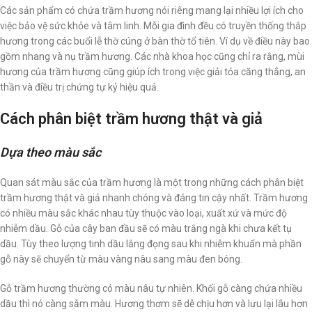
Các sản phẩm có chứa trầm hương nói riêng mang lại nhiều lợi ích cho
việc bảo vệ sức khỏe và tâm linh. Mỗi gia đình đều có truyền thống thắp
hương trong các buổi lễ thờ cúng ở bàn thờ tổ tiên. Ví dụ về điều này bao
gồm nhang và nụ trầm hương. Các nhà khoa học cũng chỉ ra rằng, mùi
hương của trầm hương cũng giúp ích trong việc giải tỏa căng thẳng, an
thần và điều trị chứng tự kỷ hiệu quả.
Cách phân biệt trầm hương thật và giả
Dựa theo màu sắc
Quan sát màu sắc của trầm hương là một trong những cách phân biệt
trầm hương thật và giả nhanh chóng và đáng tin cậy nhất. Trầm hương
có nhiều màu sắc khác nhau tùy thuộc vào loại, xuất xứ và mức độ
nhiễm dầu. Gỗ của cây ban đầu sẽ có màu trắng ngà khi chưa kết tụ
dầu. Tùy theo lượng tinh dầu lắng đọng sau khi nhiễm khuẩn mà phần
gỗ này sẽ chuyển từ màu vàng nâu sang màu đen bóng.
Gỗ trầm hương thường có màu nâu tự nhiên. Khối gỗ càng chứa nhiều
dầu thì nó càng sẫm màu. Hương thơm sẽ dễ chịu hơn và lưu lại lâu hơn