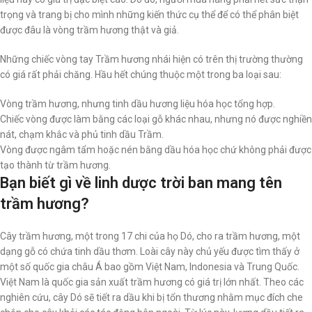
trọng và trang bị cho mình những kiến thức cụ thể để có thể phân biệt
được đâu là vòng trầm hương thật và giả.
Những chiếc vòng tay Trầm hương nhái hiện có trên thị trường thường
có giá rất phải chăng. Hầu hết chúng thuộc một trong ba loại sau:
Vòng trầm hương, nhưng tinh dầu hương liệu hóa học tổng hợp.
Chiếc vòng được làm bằng các loại gỗ khác nhau, nhưng nó được nghiền
nát, chạm khắc và phủ tinh dầu Trầm.
Vòng được ngâm tẩm hoặc nén bằng dầu hóa học chứ không phải được
tạo thành từ trầm hương.
Bạn biết gì về linh dược trời ban mang tên
trầm hương?
Cây trầm hương, một trong 17 chi của họ Dó, cho ra trầm hương, một
dạng gỗ có chứa tinh dầu thơm. Loài cây này chủ yếu được tìm thấy ở
một số quốc gia châu Á bao gồm Việt Nam, Indonesia và Trung Quốc.
Việt Nam là quốc gia sản xuất trầm hương có giá trị lớn nhất. Theo các
nghiên cứu, cây Dó sẽ tiết ra dầu khi bị tổn thương nhằm mục đích che