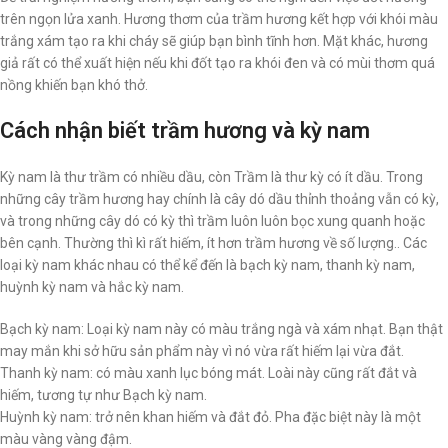
trên ngọn lửa xanh. Hương thơm của trầm hương kết hợp với khói màu
trắng xám tạo ra khi cháy sẽ giúp bạn bình tĩnh hơn. Mặt khác, hương
giả rất có thể xuất hiện nếu khi đốt tạo ra khói đen và có mùi thơm quá
nồng khiến bạn khó thở.
Cách nhận biết trầm hương và kỳ nam
Kỳ nam là thư trầm có nhiều dầu, còn Trầm là thư kỳ có ít dầu. Trong
những cây trầm hương hay chính là cây dó dầu thỉnh thoảng vẫn có kỳ,
và trong những cây dó có kỳ thì trầm luôn luôn bọc xung quanh hoặc
bên cạnh. Thường thì kì rất hiếm, ít hơn trầm hương về số lượng.. Các
loại kỳ nam khác nhau có thể kể đến là bạch kỳ nam, thanh kỳ nam,
huỳnh kỳ nam và hắc kỳ nam.
Bạch kỳ nam: Loại kỳ nam này có màu trắng ngà và xám nhạt. Bạn thật
may mắn khi sở hữu sản phẩm này vì nó vừa rất hiếm lại vừa đắt.
Thanh kỳ nam: có màu xanh lục bóng mát. Loài này cũng rất đắt và
hiếm, tương tự như Bạch kỳ nam.
Huỳnh kỳ nam: trở nên khan hiếm và đắt đỏ. Pha đặc biệt này là một
màu vàng vàng đậm.